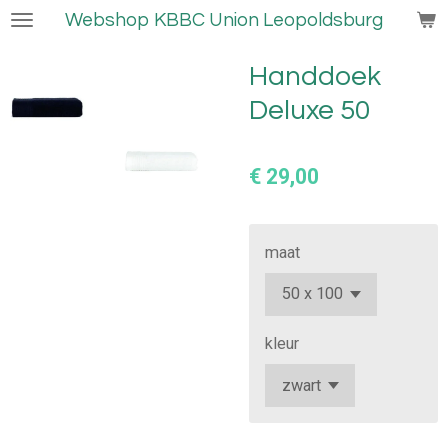
Webshop KBBC Union Leopoldsburg
Ga
direct
naar
Handdoek
de
Deluxe 50
hoofdinhoud
€ 29,00
maat
kleur