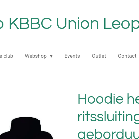
 KBBC Union Leop
e club
Webshop
Events
Outlet
Contact
Hoodie h
ritssluitin
geborduu