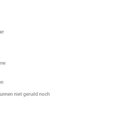
ter
ine
en
unnen niet geruild noch