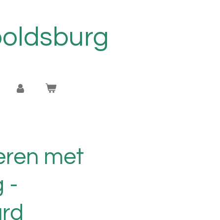
oldsburg
eren met
g -
rd