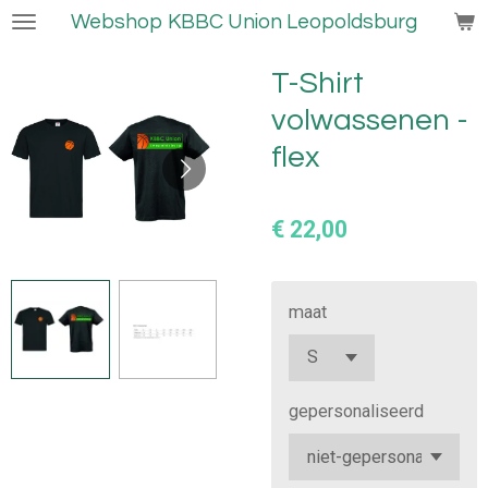
Webshop KBBC Union Leopoldsburg
Ga
direct
naar
T-Shirt
de
volwassenen -
hoofdinhoud
flex
€ 22,00
maat
gepersonaliseerd