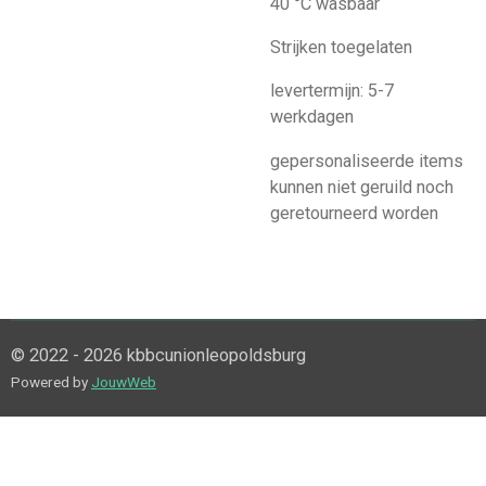
40 °C wasbaar
Strijken toegelaten
levertermijn: 5-7
werkdagen
gepersonaliseerde items
kunnen niet geruild noch
geretourneerd worden
© 2022 - 2026 kbbcunionleopoldsburg
Powered by
JouwWeb